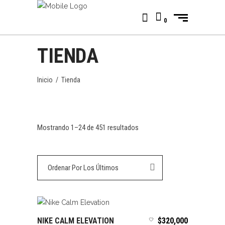
0
TIENDA
Inicio
/
Tienda
Ordenado
Mostrando 1–24 de 451 resultados
por
Ordenar Por Los Últimos
los
últimos
NIKE CALM ELEVATION
$
320,000
SELECCIONAR OPCIONES