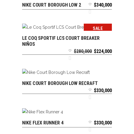
NIKE COURT BOROUGH LOW 2
$
340,000
SELECCIONAR OPCIONES
SALE
LE COQ SPORTIF LCS COURT BREAKER
SELECCIONAR OPCIONES
NIÑOS
El
El
$
280,000
$
224,000
precio
precio
original
actual
era:
es:
$280,000.
$224,000.
NIKE COURT BOROUGH LOW RECRAFT
SELECCIONAR OPCIONES
$
330,000
NIKE FLEX RUNNER 4
$
330,000
SELECCIONAR OPCIONES