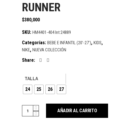
RUNNER
$
380,000
SKU:
HM4401-404 Int:24889
Categorías:
,
,
BEBE E INFANTIL (20’-27’)
KIDS
,
NIKE
NUEVA COLECCIÓN
Share:
TALLA
24
25
26
27
Cantidad
AÑADIR AL CARRITO