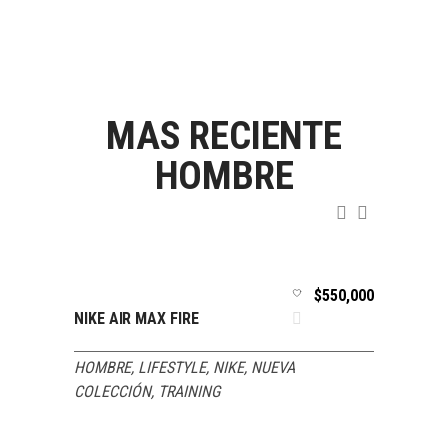
MAS RECIENTE
HOMBRE
20,000
$
550,000
SELECCIONAR
NIKE AIR MAX FIRE
PUMA 
OPCIONES
VISTA
AÑADI
VISTA
HOMBRE
,
LIFESTYLE
,
NIKE
,
NUEVA
GORRA
COLECCIÓN
,
TRAINING
RÁPIDA
AL
RÁPID