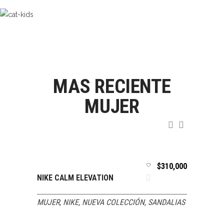
MAS RECIENTE
MUJER
20,000
$
310,000
SELECCIONAR
SELEC
NIKE CALM ELEVATION
NIKE 
OPCIONES
OPCIO
VISTA
VISTA
MUJER
,
NIKE
,
NUEVA COLECCIÓN
,
SANDALIAS
MUJE
RÁPIDA
RÁPID