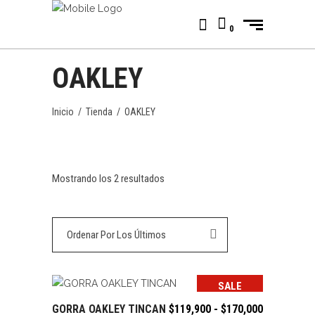
0
OAKLEY
Inicio
/
Tienda
/
OAKLEY
Ordenado
Mostrando los 2 resultados
por
Ordenar Por Los Últimos
los
últimos
SALE
Rango
GORRA OAKLEY TINCAN
$
119,900
-
$
170,000
SELECCIONAR OPCIONES