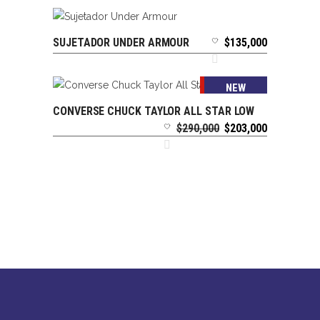
SUJETADOR UNDER ARMOUR
$
135,000
SELECCIONAR OPCIONES
SALE
NEW
CONVERSE CHUCK TAYLOR ALL STAR LOW
SELECCIONAR OPCIONES
El
El
$
290,000
$
203,000
precio
precio
original
actual
era:
es:
$290,000.
$203,000.