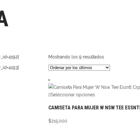
A
Ordenado
er_id=4192]
Mostrando los 9 resultados
por
er_id=4193]
los
últimos
Seleccionar opciones
CAMISETA PARA MUJER W NSW TEE ESSNTL
$
215,000