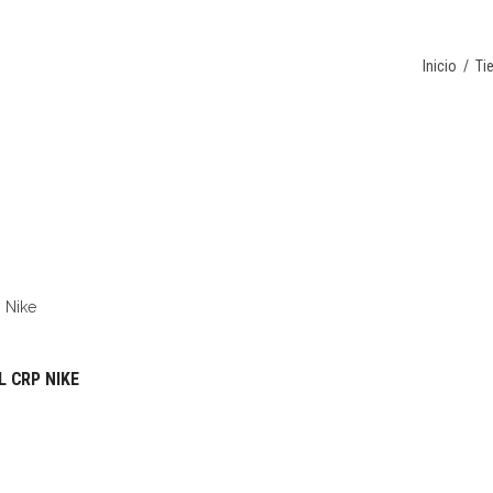
Inicio
/
Ti
 CRP NIKE