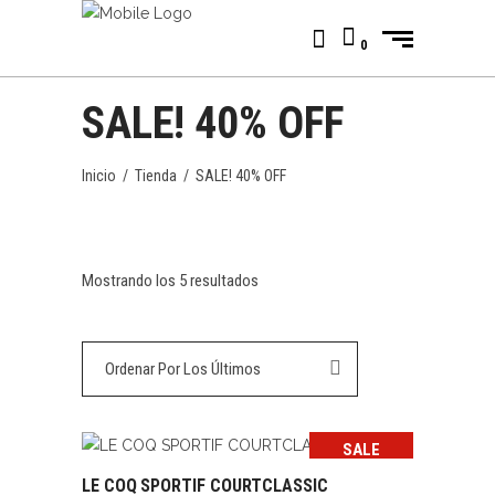
0
SALE! 40% OFF
Inicio
/
Tienda
/
SALE! 40% OFF
Ordenado
Mostrando los 5 resultados
por
Ordenar Por Los Últimos
los
últimos
SALE
LE COQ SPORTIF COURTCLASSIC
SELECCIONAR OPCIONES