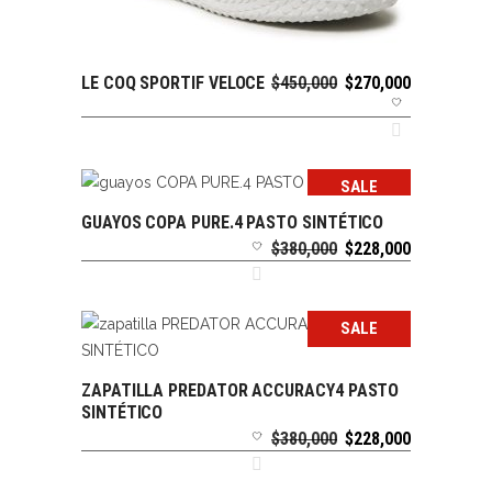
El
El
LE COQ SPORTIF VELOCE
$
450,000
$
270,000
SELECCIONAR OPCIONES
precio
precio
original
actual
era:
es:
$450,000.
$270,000.
SALE
GUAYOS COPA PURE.4 PASTO SINTÉTICO
SELECCIONAR OPCIONES
El
El
$
380,000
$
228,000
precio
precio
original
actual
era:
es:
SALE
$380,000.
$228,000.
ZAPATILLA PREDATOR ACCURACY4 PASTO
SELECCIONAR OPCIONES
SINTÉTICO
El
El
$
380,000
$
228,000
precio
precio
original
actual