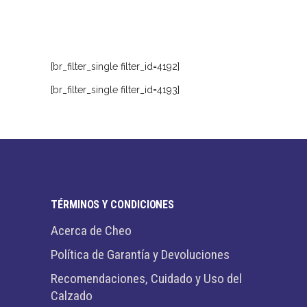
era:
es:
$380,000.
$228,000.
[br_filter_single filter_id=4192]
[br_filter_single filter_id=4193]
TÉRMINOS Y CONDICIONES
Acerca de Cheo
Política de Garantía y Devoluciones
Recomendaciones, Cuidado y Uso del
Calzado