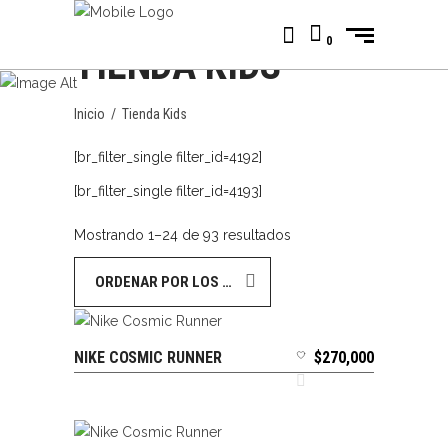
0
TIENDA KIDS
Inicio
/
Tienda Kids
[br_filter_single filter_id=4192]
[br_filter_single filter_id=4193]
Ordenado
Mostrando 1–24 de 93 resultados
por
ORDENAR POR LOS ÚLTIMOS
los
últimos
NIKE COSMIC RUNNER
$
270,000
SELECCIONAR OPCIONES