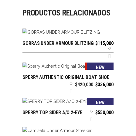
PRODUCTOS RELACIONADOS
GORRAS UNDER ARMOUR BLITZING
$
115,000
AÑADIR AL CARRITO
SALE
NEW
SPERRY AUTHENTIC ORIGINAL BOAT SHOE
SELECCIONAR OPCIONES
El
El
$
420,000
$
336,000
precio
precio
original
actual
era:
es:
NEW
$420,000.
$336,000.
SPERRY TOP SIDER A/O 2-EYE
$
550,000
SELECCIONAR OPCIONES