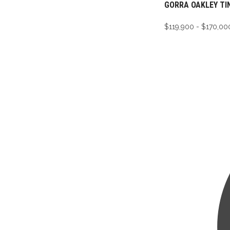
GORRA OAKLEY TI
$
119,900
-
$
170,00