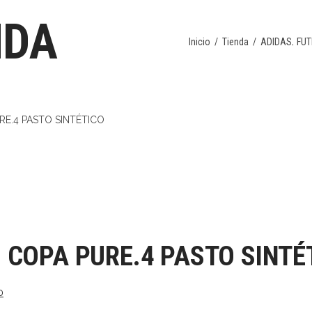
NDA
,
Inicio
/
Tienda
/
ADIDAS
FUT
 COPA PURE.4 PASTO SINTÉ
El
0
precio