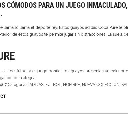
S CÓMODOS PARA UN JUEGO INMACULADO,
actual
.
es:
0.
$228,000.
e llama lo llama el deporte rey. Estos guayos adidas Copa Pure te 
 exterior de estos guayos te permite jugar sin distracciones. La suel
URE
istas del fútbol y el juego bonito. Los guayos presentan un exterio
ga con pura alegría.
3467
Categorías:
ADIDAS
,
FUTBOL
,
HOMBRE
,
NUEVA COLECCIÓN
,
SAL
ECT