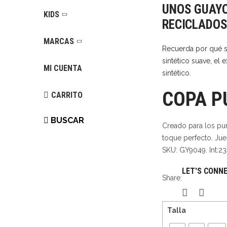
UNOS GUAYO
original
KIDS
RECICLADOS
era:
$380,00
MARCAS
Recuerda por qué s
sintético suave, el
MI CUENTA
sintético.
COPA P
CARRITO
BUSCAR
Creado para los pur
toque perfecto. Jue
SKU:
GY9049. Int:2
LET'S CONN
Share:
Talla