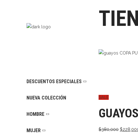
TIE
DESCUENTOS ESPECIALES
NUEVA COLECCIÓN
SALE
GUAYOS
HOMBRE
El
$
380,000
$
228,00
MUJER
precio