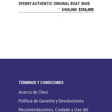
SPERRY AUTHENTIC ORIGINAL BOAT SHOE
SELECCIONAR OPCIONES
El
El
$
420,000
$
336,000
precio
precio
original
actual
era:
es:
$420,000.
$336,000.
TÉRMINOS Y CONDICIONES
Acerca de Cheo
Política de Garantía y Devoluciones
Recomendaciones, Cuidado y Uso del