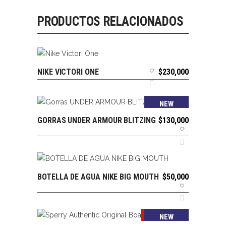
PRODUCTOS RELACIONADOS
NIKE VICTORI ONE
$
230,000
SELECCIONAR OPCIONES
NEW
GORRAS UNDER ARMOUR BLITZING
$
130,000
AÑADIR AL CARRITO
BOTELLA DE AGUA NIKE BIG MOUTH
$
50,000
AÑADIR AL CARRITO
SALE
NEW