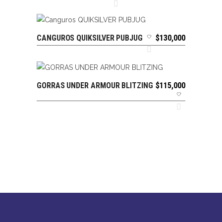
precio
precio
original
actual
era:
es:
$290,000.
$203,000.
CANGUROS QUIKSILVER PUBJUG
$
130,000
AÑADIR AL CARRITO
GORRAS UNDER ARMOUR BLITZING
$
115,000
AÑADIR AL CARRITO