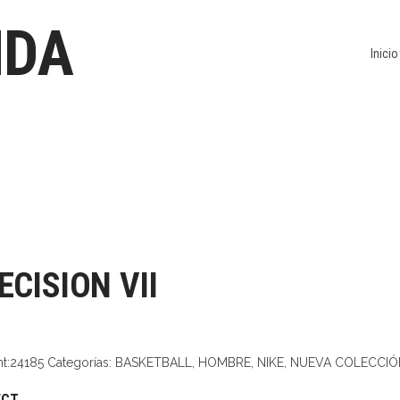
NDA
Inicio
ECISION VII
nt:24185
Categorías:
BASKETBALL
,
HOMBRE
,
NIKE
,
NUEVA COLECCIÓ
ECT