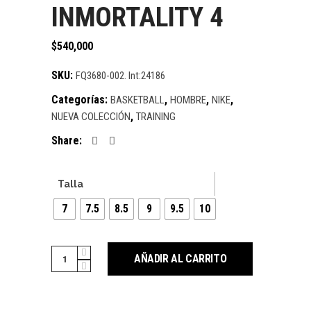
INMORTALITY 4
$
540,000
SKU:
FQ3680-002. Int:24186
Categorías:
,
,
,
BASKETBALL
HOMBRE
NIKE
,
NUEVA COLECCIÓN
TRAINING
Share:
Talla
7
7.5
8.5
9
9.5
10
Cantidad
AÑADIR AL CARRITO