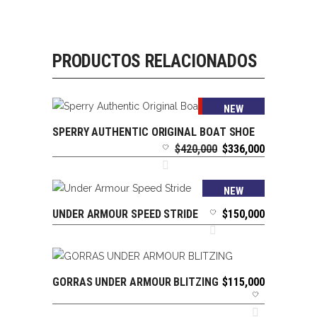
PRODUCTOS RELACIONADOS
SALE
NEW
SPERRY AUTHENTIC ORIGINAL BOAT SHOE
SELECCIONAR OPCIONES
El
El
$
420,000
$
336,000
precio
precio
original
actual
era:
es:
NEW
$420,000.
$336,000.
UNDER ARMOUR SPEED STRIDE
$
150,000
SELECCIONAR OPCIONES
GORRAS UNDER ARMOUR BLITZING
$
115,000
AÑADIR AL CARRITO