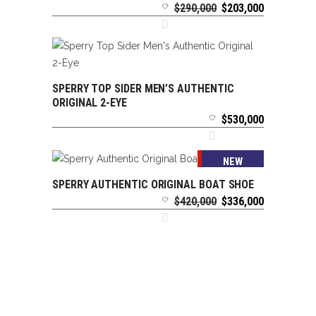
El
El
$
290,000
$
203,000
precio
precio
original
actual
era:
es:
$290,000.
$203,000.
SPERRY TOP SIDER MEN’S AUTHENTIC
SELECCIONAR OPCIONES
ORIGINAL 2-EYE
$
530,000
SALE
NEW
SPERRY AUTHENTIC ORIGINAL BOAT SHOE
SELECCIONAR OPCIONES
El
El
$
420,000
$
336,000
precio
precio
original
actual
era:
es:
$420,000.
$336,000.