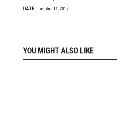
DATE:
octubre 11, 2017
YOU MIGHT ALSO LIKE
STAY FIT
Equipment
SPORTS STYLE
Equipment
SPORT AND CITY
Equipment
FOOTBALL TIME
Equipment