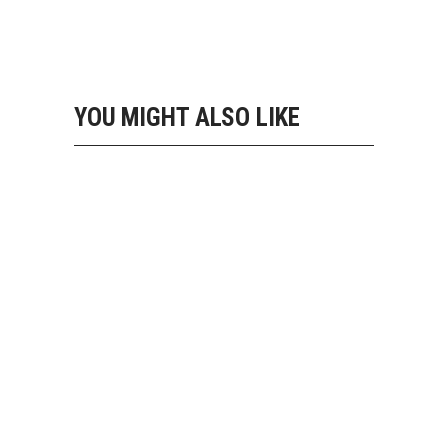
YOU MIGHT ALSO LIKE
10 SHOP HOME
Landing
FULLSCREEN SHOWCASE
Landing
MASONRY SHOP
Landing