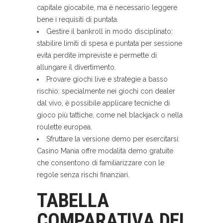
capitale giocabile, ma è necessario leggere
bene i requisiti di puntata.
Gestire il bankroll in modo disciplinato:
stabilire limiti di spesa e puntata per sessione
evita perdite impreviste e permette di
allungare il divertimento.
Provare giochi live e strategie a basso
rischio: specialmente nei giochi con dealer
dal vivo, è possibile applicare tecniche di
gioco più tattiche, come nel blackjack o nella
roulette europea.
Sfruttare la versione demo per esercitarsi:
Casino Mania offre modalità demo gratuite
che consentono di familiarizzare con le
regole senza rischi finanziari.
TABELLA
COMPARATIVA DEI