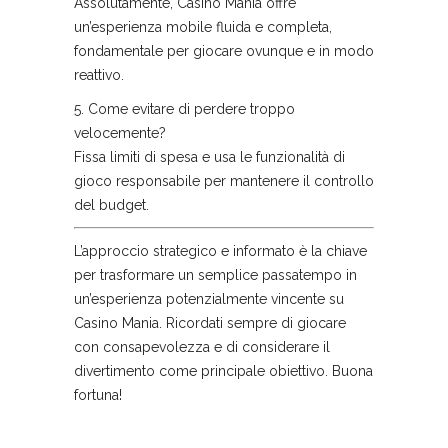
Assolutamente, Casino Mania offre
un’esperienza mobile fluida e completa,
fondamentale per giocare ovunque e in modo
reattivo.
5. Come evitare di perdere troppo
velocemente?
Fissa limiti di spesa e usa le funzionalità di
gioco responsabile per mantenere il controllo
del budget.
L’approccio strategico e informato è la chiave
per trasformare un semplice passatempo in
un’esperienza potenzialmente vincente su
Casino Mania. Ricordati sempre di giocare
con consapevolezza e di considerare il
divertimento come principale obiettivo. Buona
fortuna!