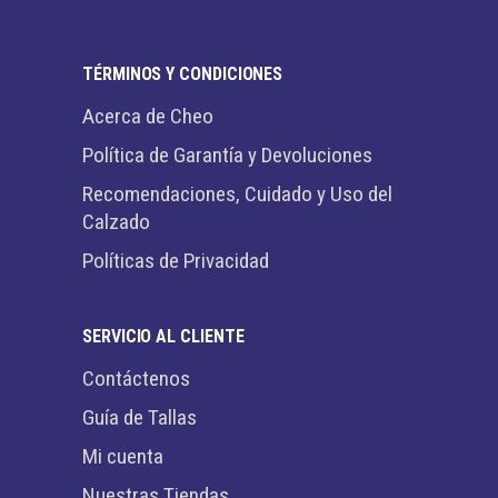
TÉRMINOS Y CONDICIONES
Acerca de Cheo
Política de Garantía y Devoluciones
Recomendaciones, Cuidado y Uso del
Calzado
Políticas de Privacidad
SERVICIO AL CLIENTE
Contáctenos
Guía de Tallas
Mi cuenta
Nuestras Tiendas