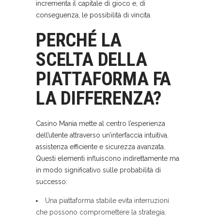
incrementa il capitale di gioco e, di
conseguenza, le possibilità di vincita.
PERCHÉ LA
SCELTA DELLA
PIATTAFORMA FA
LA DIFFERENZA?
Casino Mania mette al centro l’esperienza
dell’utente attraverso un’interfaccia intuitiva,
assistenza efficiente e sicurezza avanzata.
Questi elementi influiscono indirettamente ma
in modo significativo sulle probabilità di
successo:
Una piattaforma stabile evita interruzioni
che possono compromettere la strategia.