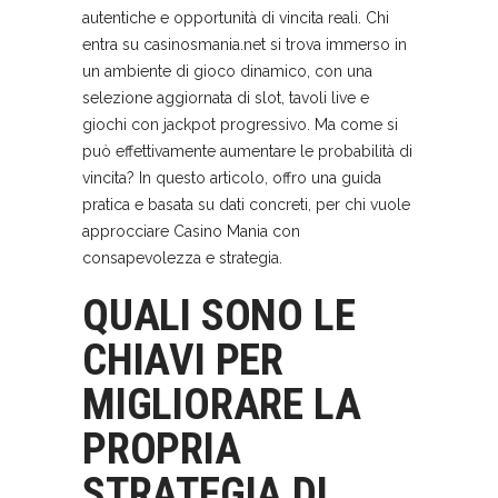
autentiche e opportunità di vincita reali. Chi
entra su casinosmania.net si trova immerso in
un ambiente di gioco dinamico, con una
selezione aggiornata di slot, tavoli live e
giochi con jackpot progressivo. Ma come si
può effettivamente aumentare le probabilità di
vincita? In questo articolo, offro una guida
pratica e basata su dati concreti, per chi vuole
approcciare Casino Mania con
consapevolezza e strategia.
QUALI SONO LE
CHIAVI PER
MIGLIORARE LA
PROPRIA
STRATEGIA DI