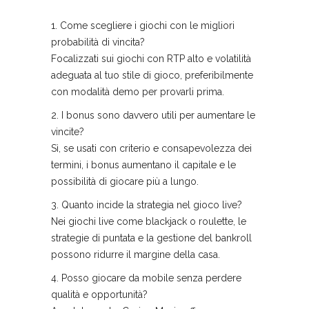
1. Come scegliere i giochi con le migliori
probabilità di vincita?
Focalizzati sui giochi con RTP alto e volatilità
adeguata al tuo stile di gioco, preferibilmente
con modalità demo per provarli prima.
2. I bonus sono davvero utili per aumentare le
vincite?
Sì, se usati con criterio e consapevolezza dei
termini, i bonus aumentano il capitale e le
possibilità di giocare più a lungo.
3. Quanto incide la strategia nel gioco live?
Nei giochi live come blackjack o roulette, le
strategie di puntata e la gestione del bankroll
possono ridurre il margine della casa.
4. Posso giocare da mobile senza perdere
qualità e opportunità?