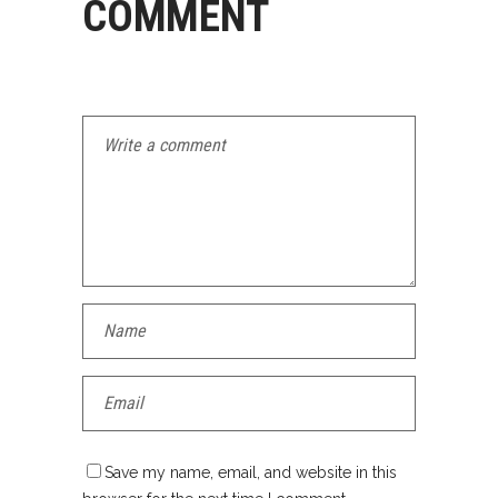
COMMENT
Save my name, email, and website in this