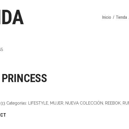
NDA
Inicio
/
Tienda
 PRINCESS
933
Categorías:
LIFESTYLE
,
MUJER
,
NUEVA COLECCIÓN
,
REEBOK
,
RU
ECT