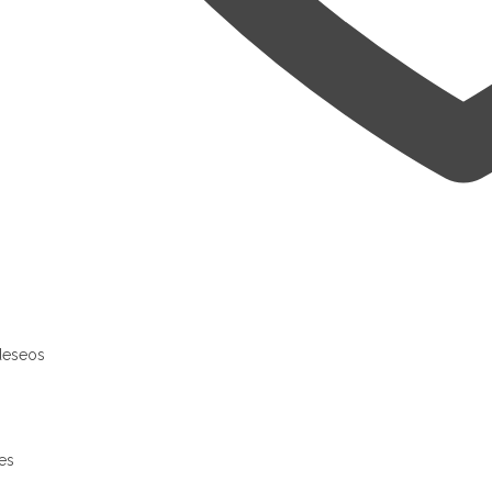
 deseos
es